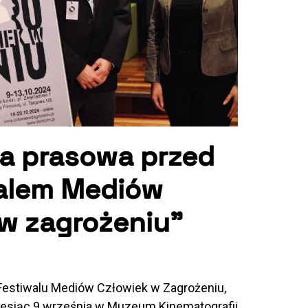
a prasowa przed
walem Mediów
w zagrożeniu”
 Festiwalu Mediów Człowiek w Zagrożeniu,
miesiąc.9 września w Muzeum Kinematografii