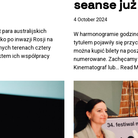
seanse już
4 October 2024
para australijskich
W harmonogramie godzino
ko po inwazji Rosji na
tytułem pojawiły się przyc
anych terenach cztery
można kupić bilety na pos
ektem ich współpracy
numerowane. Zachęcamy d
Kinematograf lub…
Read M