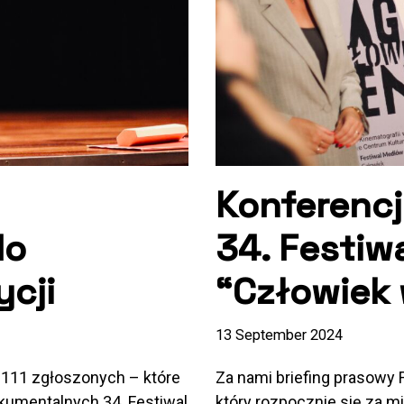
Konferencj
do
34. Festi
cji
“Człowiek 
13 September 2024
 111 zgłoszonych – które
Za nami briefing prasowy
kumentalnych 34. Festiwal
który rozpocznie się za 