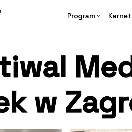
Program
Karnet
stiwal Me
ek w Zagr