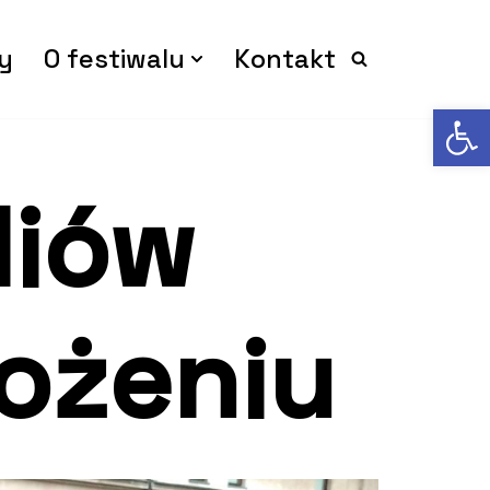
y
O festiwalu
Kontakt
Op
diów
ożeniu