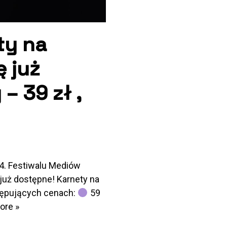
ty na
 już
– 39 zł ,
4. Festiwalu Mediów
już dostępne! Karnety na
tępujących cenach:
59
ore »