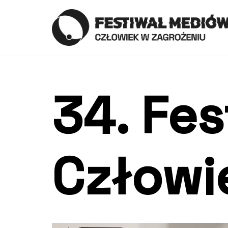
Skip
to
content
34. Fe
Człowi