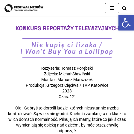
Op
Skip
to
KONKURS REPORTAŻY TELEWIZYJNYCH
content
Nie kupię ci lizaka /
I Won’t Buy You a Lollipop
Reżyseria: Tomasz Porębski
Zdjęcia: Michał Sławiński
Montaż: Mariusz Marszołek
Produkcja: G
rzegorz Cięciwa /
TVP Katowice
2023
Czas: 12’
Ola i Gabryś to dorośli ludzie, których nieustannie trzeba
kontrolować. Są wiecznie głodni. Kuchnia zamknięta na klucz to
w ich domach normalność. Pilnują ich mamy, które co jakiś czas
wymieniają się opieką nad dziećmi, by móc przez chwilę
odpocząć.